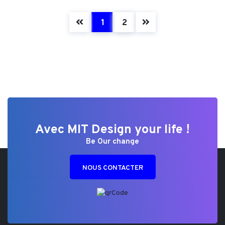
(current)
1
2
Avec MIT Design your life !
Be Our change
NOUS CONTACTER