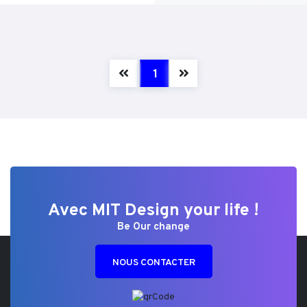
(current)
1
Avec MIT Design your life !
Be Our change
NOUS CONTACTER