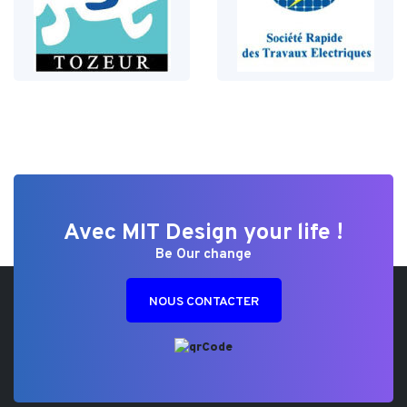
Avec MIT Design your life !
Be Our change
NOUS CONTACTER