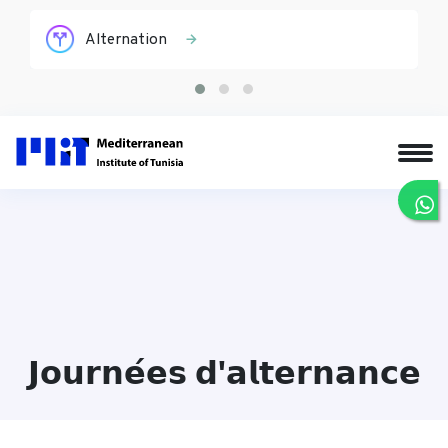
Alternation
𝗝𝗼𝘂𝗿𝗻𝗲́𝗲𝘀 𝗱'𝗮𝗹𝘁𝗲𝗿𝗻𝗮𝗻𝗰𝗲