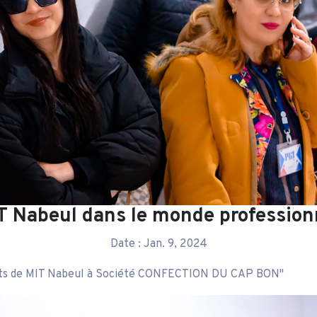
T Nabeul dans le monde profession
Date : Jan. 9, 2024
iants de MIT Nabeul à Société CONFECTION DU CAP BON"