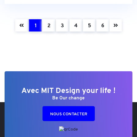
(current)
1
2
3
4
5
6
Avec MIT Design your life !
Be Our change
NOUS CONTACTER